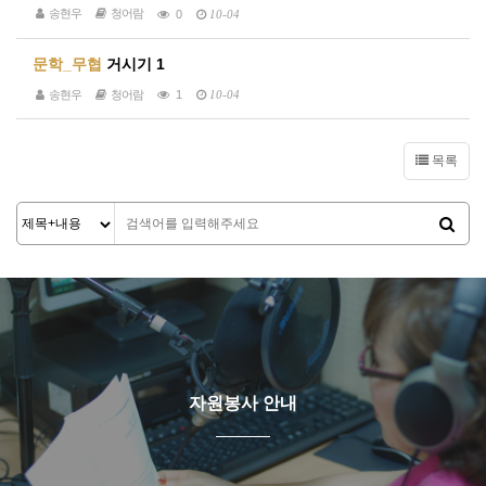
송현우
청어람
0
10-04
문학_무협
거시기 1
송현우
청어람
1
10-04
목록
자원봉사 안내