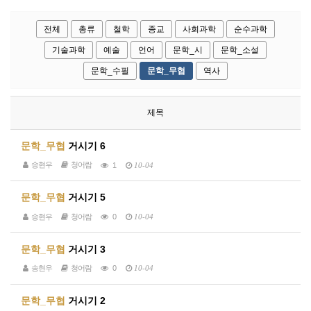
전체
총류
철학
종교
사회과학
순수과학
기술과학
예술
언어
문학_시
문학_소설
문학_수필
문학_무협
역사
제목
문학_무협
거시기 6
송현우
청어람
1
10-04
문학_무협
거시기 5
송현우
청어람
0
10-04
문학_무협
거시기 3
송현우
청어람
0
10-04
문학_무협
거시기 2