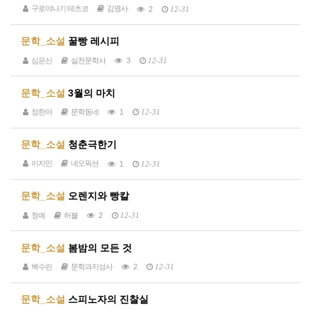
구로야나기 테츠코
김영사
2
12-31
문학_소설
꿀빵 레시피
심은신
실천문학사
3
12-31
문학_소설
3월의 마치
정한아
문학동네
1
12-31
문학_소설
청춘극한기
이지민
네오픽션
1
12-31
문학_소설
오렌지와 빵칼
청예
허블
2
12-31
문학_소설
봄밤의 모든 것
백수린
문학과지성사
2
12-31
문학_소설
스피노자의 진찰실