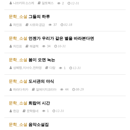
나쓰카와 소스케
알토북스
2
12-31
문학_소설
그들의 하루
차인표
사유와 공감
37
02-18
문학_소설
언젠가 우리가 같은 별을 바라본다면
차인표
해결책
34
10-31
문학_소설
봄이 오면 녹는
성혜령, 이서수, 전하영
다람
1
12-31
문학_소설
도서관의 야식
하라다 히카
알에이치코리아
44
08-29
문학_소설
희랍어 시간
한강
문학동네
1
12-31
문학_소설
음악소설집