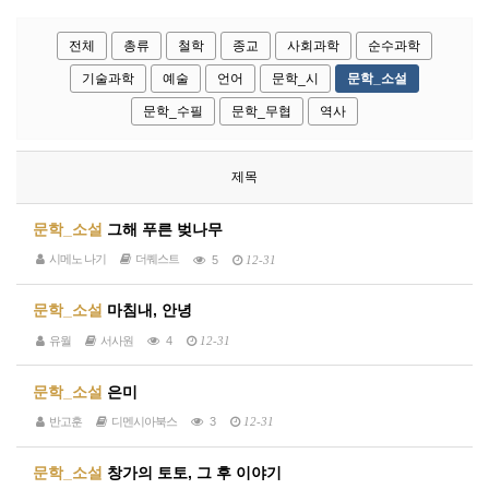
전체
총류
철학
종교
사회과학
순수과학
기술과학
예술
언어
문학_시
문학_소설
문학_수필
문학_무협
역사
제목
문학_소설
그해 푸른 벚나무
시메노 나기
더퀘스트
5
12-31
문학_소설
마침내, 안녕
유월
서사원
4
12-31
문학_소설
은미
반고훈
디멘시아북스
3
12-31
문학_소설
창가의 토토, 그 후 이야기