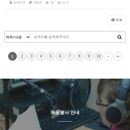
김애란 외
프란츠
34
10-31
목록
2
3
4
5
6
7
8
9
10
1
자원봉사 안내